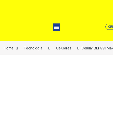
CR
Home
Tecnología
Celulares
Celular Blu G91 M