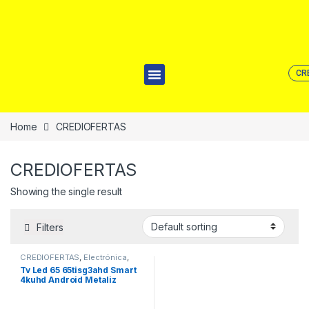
CR
Home
CREDIOFERTAS
CREDIOFERTAS
Showing the single result
Filters
CREDIOFERTAS
,
Electrónica
,
Televisiones LED
Tv Led 65 65tisg3ahd Smart
4kuhd Android Metaliz
Indurama