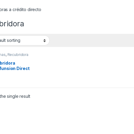
ras a crédito directo
bridora
nas
,
Recubridora
bridora
funsion Direct
e W4-D-
2/03/08×364 Jack
he single result