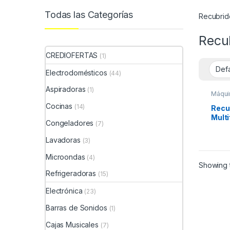
Todas las Categorías
Recubrido
Recu
CREDIOFERTAS
(1)
Electrodomésticos
(44)
Aspiradoras
(1)
Máqui
Cocinas
(14)
Recu
Multi
Congeladores
(7)
Driv
01/0
Lavadoras
(3)
Microondas
(4)
Showing t
Refrigeradoras
(15)
Electrónica
(23)
Barras de Sonidos
(1)
Cajas Musicales
(7)