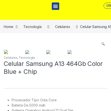
CR
Home
Tecnología
Celulares
Celular Samsung A
🔍
Celulares
,
Tecnología
Celular Samsung A13 464Gb Color
Blue + Chip
Procesador Tipo Octa Core
Batería De 5000 mah
Sistema Operativo Android 12 Dual Sim