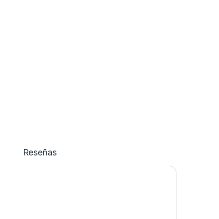
p 2400psi 110v Monofasico Porten quantity
Reseñas