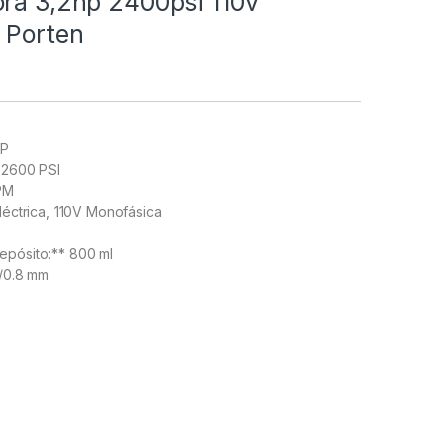
ora 3,2hp 2400psi 110v
 Porten
HP
– 2600 PSI
GPM
Eléctrica, 110V Monofásica
epósito:** 800 ml
5/0.8 mm