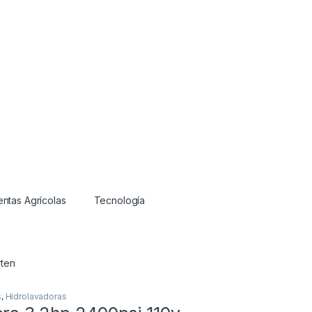
ntas Agrícolas
Tecnología
rten
s
,
Hidrolavadoras