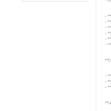
**E
– *
– *
– **
– **
– **
– *
**D
– *
– *
– *
**L