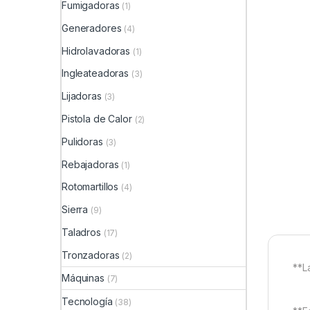
Fumigadoras
(1)
Generadores
(4)
Hidrolavadoras
(1)
Ingleateadoras
(3)
Lijadoras
(3)
Pistola de Calor
(2)
Pulidoras
(3)
Rebajadoras
(1)
Rotomartillos
(4)
Sierra
(9)
Taladros
(17)
Tronzadoras
(2)
**L
Máquinas
(7)
Tecnología
(38)