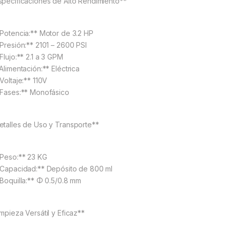
specificaciones de Alto Rendimiento**
*Potencia:** Motor de 3.2 HP
*Presión:** 2101 – 2600 PSI
Flujo:** 2.1 a 3 GPM
Alimentación:** Eléctrica
Voltaje:** 110V
*Fases:** Monofásico
etalles de Uso y Transporte**
*Peso:** 23 KG
*Capacidad:** Depósito de 800 ml
*Boquilla:** Φ 0.5/0.8 mm
impieza Versátil y Eficaz**