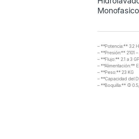
Hidrolavad
Monofasico
– **Potencia:** 3.2 
– **Presión:** 2101 
– **Flujo:** 2.1 a 3 
– **Alimentación:** 
– **Peso:** 23 KG
– **Capacidad del D
– **Boquilla:** Φ 0.