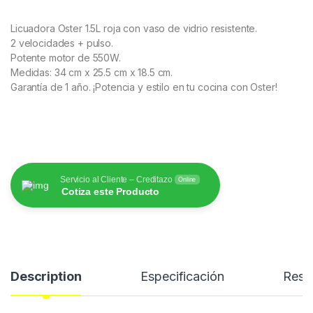
Licuadora Oster 1.5L roja con vaso de vidrio resistente.
2 velocidades + pulso.
Potente motor de 550W.
Medidas: 34 cm x 25.5 cm x 18.5 cm.
Garantía de 1 año. ¡Potencia y estilo en tu cocina con Oster!
Servicio al Cliente – Creditazo
Online
Cotiza este Producto
Description
Especificación
Rese