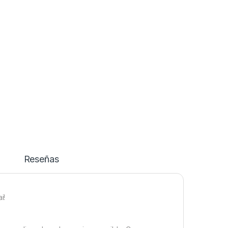
6 Optimix Plus Magenta 500w Samurai quantity
Reseñas
i!