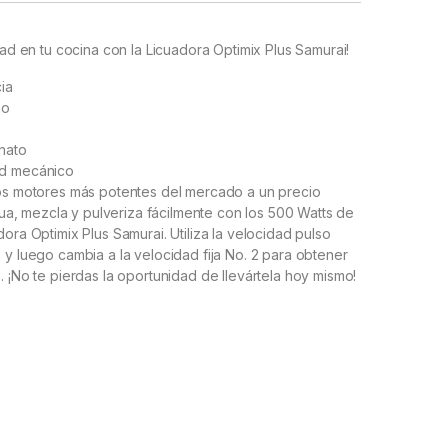
dad en tu cocina con la Licuadora Optimix Plus Samurai!
ia
so
nato
ad mecánico
los motores más potentes del mercado a un precio
icua, mezcla y pulveriza fácilmente con los 500 Watts de
ora Optimix Plus Samurai. Utiliza la velocidad pulso
 y luego cambia a la velocidad fija No. 2 para obtener
. ¡No te pierdas la oportunidad de llevártela hoy mismo!