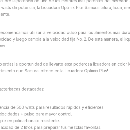
cubre la potencia de uno de los motores más potentes del mercado e
 watts de potencia, la Licuadora Optimix Plus Samurai tritura, licua, 
iente.
recomendamos utilizar la velocidad pulso para los alimentos más dur
ocidad y luego cambia a la velocidad fija No. 2. De esta manera, el lí
pas.
pierdas la oportunidad de llevarte esta poderosa licuadora en color M
dimiento que Samurai ofrece en la Licuadora Optimix Plus!
acterísticas destacadas:
encia de 500 watts para resultados rápidos y eficientes.
elocidades + pulso para mayor control.
ple en policarbonato resistente.
acidad de 2 litros para preparar tus mezclas favoritas.