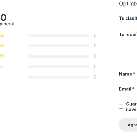
Optimi
.0
Tu clasi
general
Tu rese
0
0
0
0
Name
*
0
Email
*
Guar
nave