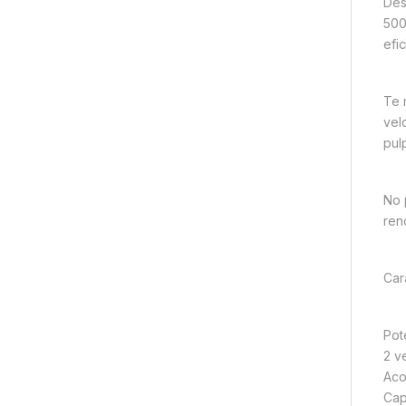
Des
500
efic
Te 
vel
pul
No 
ren
Car
Pot
2 v
Aco
Cap