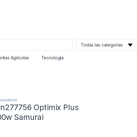
ntas Agrícolas
Tecnología
icuadoras
Ln277756 Optimix Plus
00w Samurai