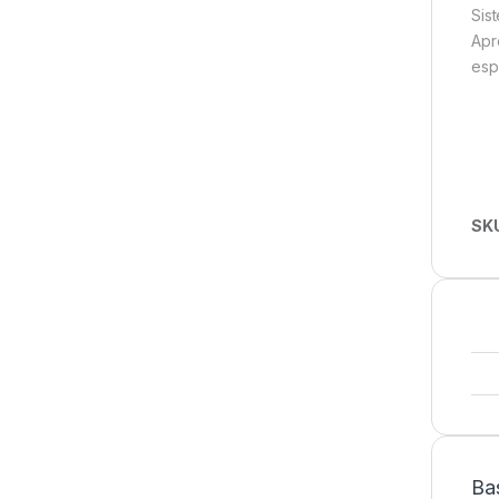
Sis
Apr
esp
SK
Bas