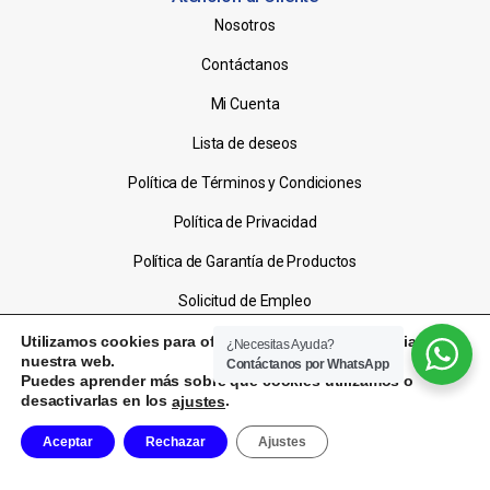
Nosotros
Contáctanos
Mi Cuenta
Lista de deseos
Política de Términos y Condiciones
Política de Privacidad
Política de Garantía de Productos
Solicitud de Empleo
Utilizamos cookies para ofrecerte la mejor experiencia en
¿Necesitas Ayuda?
nuestra web.
Contáctanos por WhatsApp
© Creditazo - Reservados todos los derechos
Puedes aprender más sobre qué cookies utilizamos o
desactivarlas en los
.
ajustes
Aceptar
Rechazar
Ajustes