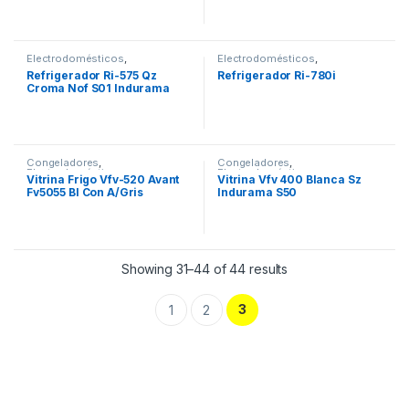
Electrodomésticos
,
Electrodomésticos
,
Refrigeradoras
Refrigeradoras
Refrigerador Ri-575 Qz
Refrigerador Ri-780i
Croma Nof S01 Indurama
Congeladores
,
Congeladores
,
Electrodomésticos
Electrodomésticos
Vitrina Frigo Vfv-520 Avant
Vitrina Vfv 400 Blanca Sz
Fv5055 Bl Con A/Gris
Indurama S50
Indurama
Showing 31–44 of 44 results
3
1
2