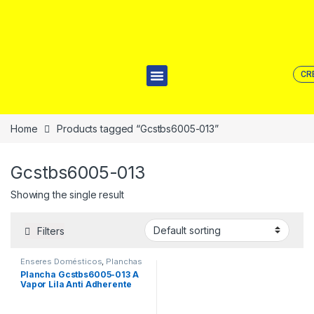
CR
Home
Products tagged “Gcstbs6005-013”
Gcstbs6005-013
Showing the single result
Filters
Enseres Domésticos
,
Planchas
Plancha Gcstbs6005-013 A
Vapor Lila Anti Adherente
Oster