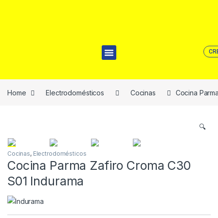
CR
Home
Electrodomésticos
Cocinas
Cocina Parma
🔍
Cocinas
,
Electrodomésticos
Cocina Parma Zafiro Croma C30
S01 Indurama