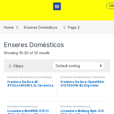
CR
Home
Enseres Domésticos
Page 2
Enseres Domésticos
Showing 16–30 of 33 results
Filters
Enseres Domésticos
,
Freidoras
Enseres Domésticos
,
Freidoras
Freidora De Aire Af-
Freidora De Aire Ckstaf40d-
611Cce1400W 3.2L Cerámica
013 1000W 4Lt Dig Oster
Prima
Enseres Domésticos
,
Enseres Domésticos
,
Licuadoras
Licuadoras
Licuadora Blst4655-013 Cr
Licuadora Blstkag-Bpb-013