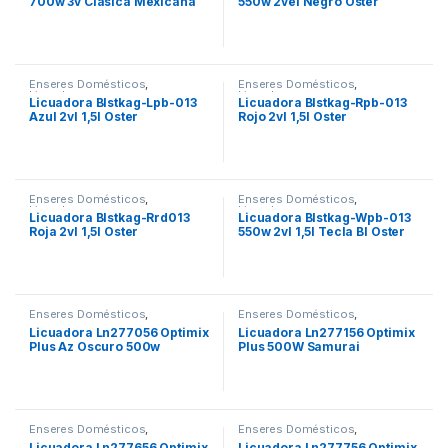
700w 3v Clásica Mexicana
550w 2vel Negro Oster
Oster
Enseres Domésticos
,
Enseres Domésticos
,
Licuadoras
Licuadoras
Licuadora Blstkag-Lpb-013
Licuadora Blstkag-Rpb-013
Azul 2vl 1,5l Oster
Rojo 2vl 1,5l Oster
Enseres Domésticos
,
Enseres Domésticos
,
Licuadoras
Licuadoras
Licuadora Blstkag-Rrd013
Licuadora Blstkag-Wpb-013
Roja 2vl 1,5l Oster
550w 2vl 1,5l Tecla Bl Oster
Enseres Domésticos
,
Enseres Domésticos
,
Licuadoras
Licuadoras
Licuadora Ln277056 Optimix
Licuadora Ln277156 Optimix
Plus Az Oscuro 500w
Plus 500W Samurai
Samurai
Enseres Domésticos
,
Enseres Domésticos
,
Licuadoras
Licuadoras
Licuadora Ln277656 Optimix
Licuadora Ln277756 Optimix