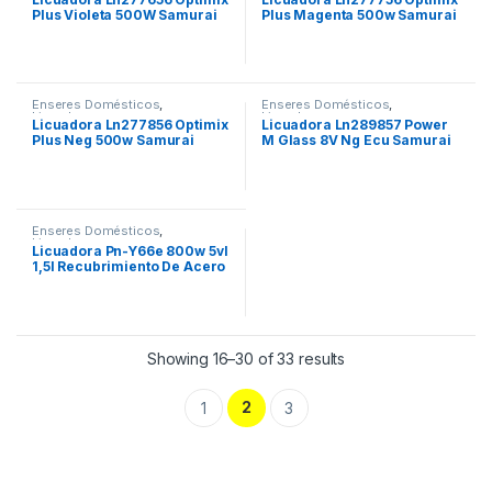
Plus Violeta 500W Samurai
Plus Magenta 500w Samurai
Enseres Domésticos
,
Enseres Domésticos
,
Licuadoras
Licuadoras
Licuadora Ln277856 Optimix
Licuadora Ln289857 Power
Plus Neg 500w Samurai
M Glass 8V Ng Ecu Samurai
Enseres Domésticos
,
Licuadoras
Licuadora Pn-Y66e 800w 5vl
1,5l Recubrimiento De Acero
Prima
Showing 16–30 of 33 results
2
1
3